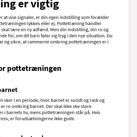
ling er vigtig
 at vise signaler, er din egen indstilling som forælder
ttetræningen lykkes eller ej. Pottetræning handler
n skal lære en ny adfærd. Men din indstilling, din ro og
nde for, om dit barn føler sig tryg i den nye situation. Du
ar og sikre, at rammerne omkring pottetræningen er i
or pottetræningen
barnet
n sker i en periode, hvor barnet er sundt og rask og
der er ro omkring barnet. Der skal ikke ske store
er i barnets liv, mens pottetræningen står på. Hvis
ress, er forudsætningerne ikke gode.