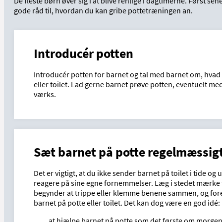
De fleste børn øver sig i at blive renlige i dagtimerne. Først se
gode råd til, hvordan du kan gribe pottetræningen an.
Introducér potten
Introducér potten for barnet og tal med barnet om, hvad d
eller toilet. Lad gerne barnet prøve potten, eventuelt med tø
værks.
Sæt barnet på potte regelmæssig
Det er vigtigt, at du ikke sender barnet på toilet i tide og 
reagere på sine egne fornemmelser. Læg i stedet mærke t
begynder at trippe eller klemme benene sammen, og fores
barnet på potte eller toilet. Det kan dog være en god idé:
at hjælpe barnet på potte som det første om morge