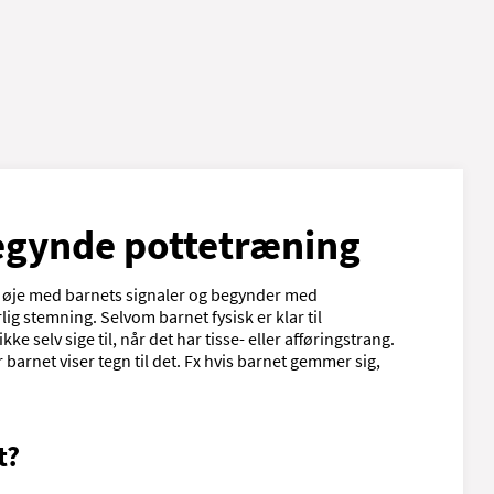
egynde pottetræning
der øje med barnets signaler og begynder med
ig stemning. Selvom barnet fysisk er klar til
ke selv sige til, når det har tisse- eller afføringstrang.
år barnet viser tegn til det. Fx hvis barnet gemmer sig,
t?