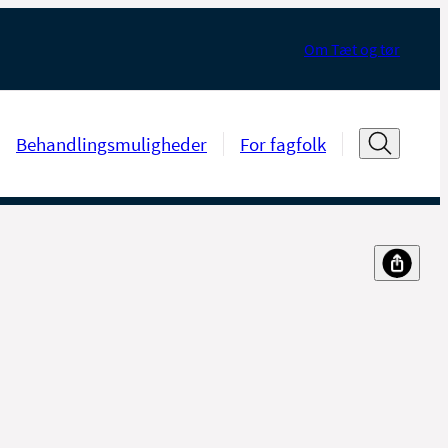
Om Tæt og tør
Behandlingsmuligheder
For fagfolk