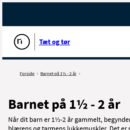
Gå til forsiden
Tæt og tør
Forside
Barnet på 1½ - 2 år
Barnet på 1½ - 2 år
Når dit barn er 1½-2 år gammelt, begynder
blærens og tarmens lukkemuskler. Det er n