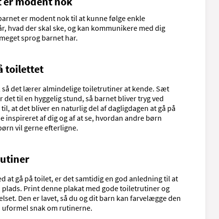
et er modent nok
net er modent nok til at kunne følge enkle
står, hvad der skal ske, og kan kommunikere med dig
meget sprog barnet har.
 toilettet
, så det lærer almindelige toiletrutiner at kende. Sæt
 det til en hyggelig stund, så barnet bliver tryg ved
il, at det bliver en naturlig del af dagligdagen at gå på
de inspireret af dig og af at se, hvordan andre børn
ørn vil gerne efterligne.
rutiner
d at gå på toilet, er det samtidig en god anledning til at
å plads. Print denne plakat med gode toiletrutiner og
et. Den er lavet, så du og dit barn kan farvelægge den
 uformel snak om rutinerne.