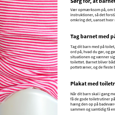
Sørg for, at barn
Vær opmærksom på, om bar
instruktioner, så det for
omkring det, uanset hvor 
Tag barnet med på
Tag dit barn med på toilet
ord på, hvad du gør, og gør
situationen og vænner sig t
toilettet. Barnet bliver bå
pottetræner, og de fleste b
Plakat med toilet
Når dit barn skal i gang me
få de gode toiletrutiner p
hæng den op på badeværels
sammen og samtidig få en