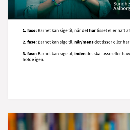
blive opmærksomt på, hvad der sker, når det tisser eller
typisk i 3 faser:
1. fase:
Barnet kan sige til, når det
har
tisset eller haft a
2. fase:
Barnet kan sige til,
når/mens
det tisser eller har
3. fase:
Barnet kan sige til,
inden
det skal tisse eller ha
holde igen.