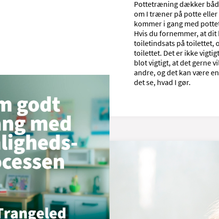
Pottetræning dækker både 
om I træner på potte eller
kommer i gang med pottetr
Hvis du fornemmer, at dit b
toiletindsats på toilettet,
toilettet. Det er ikke vigtig
blot vigtigt, at det gerne 
andre, og det kan være en
det se, hvad I gør.
rnets
g tarm, når det begynder at