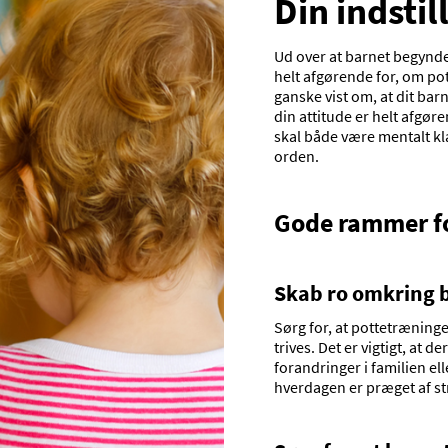
Din indstil
Ud over at barnet begynder
helt afgørende for, om po
ganske vist om, at dit bar
din attitude er helt afgøre
skal både være mentalt kl
orden.
Gode rammer f
Skab ro omkring 
Sørg for, at pottetræninge
trives. Det er vigtigt, at 
forandringer i familien ell
hverdagen er præget af st