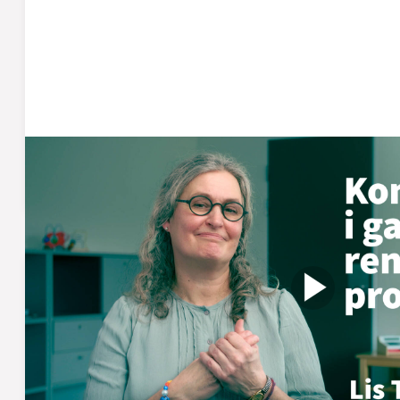
Vær opmærksom på ba
signaler
Du kan se, at dit barn er ved at få kontrol over blære o