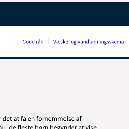
Gode råd
Væske- og vandladningsskema
 det at få en fornemmelse af
u, de fleste børn begynder at vise