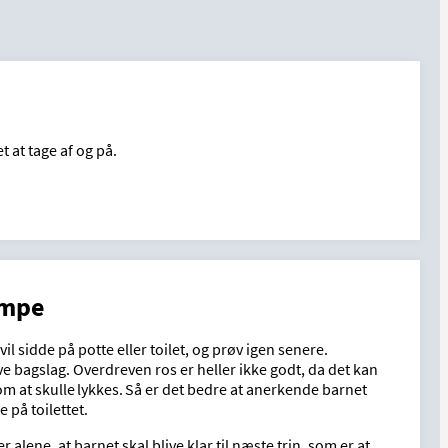
t at tage af og på.
ampe
vil sidde på potte eller toilet, og prøv igen senere.
e bagslag. Overdreven ros er heller ikke godt, da det kan
m at skulle lykkes. Så er det bedre at anerkende barnet
de på toilettet.
alene, at barnet skal blive klar til næste trin, som er at