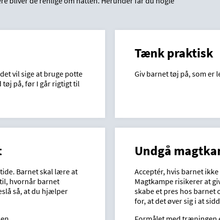
nere bliver de renlige om natten. Herunder får du nogle
Tænk praktisk
et vil sige at bruge potte
Giv barnet tøj på, som er le
j på, før I går rigtigt til
t
Undgå magtk
utide. Barnet skal lære at
Acceptér, hvis barnet ikke 
il, hvornår barnet
Magtkampe risikerer at giv
lå så, at du hjælper
skabe et pres hos barnet o
for, at det øver sig i at sid
nen
Formålet med træningen er 