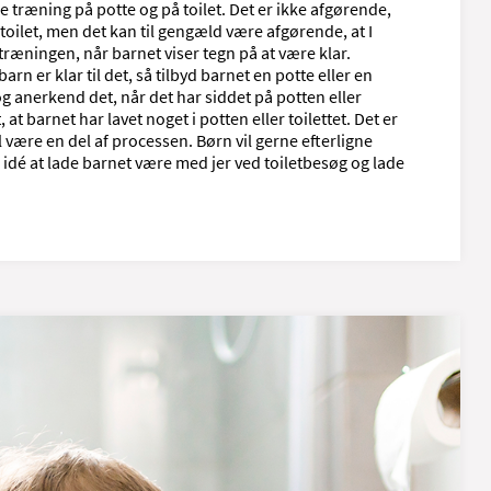
træning på potte og på toilet. Det er ikke afgørende,
 toilet, men det kan til gengæld være afgørende, at I
æningen, når barnet viser tegn på at være klar.
arn er klar til det, så tilbyd barnet en potte eller en
 og anerkend det, når det har siddet på potten eller
t, at barnet har lavet noget i potten eller toilettet. Det er
vil være en del af processen. Børn vil gerne efterligne
 idé at lade barnet være med jer ved toiletbesøg og lade