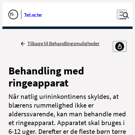
Luk naviga
Udfør søgning
Åben nav
Tæt og tør
Gå til forsiden
Tilbage
Tilbage til Behandlingsmuligheder
Behandling med
ringeapparat
Når natlig urininkontinens skyldes, at
blærens rummelighed ikke er
alderssvarende, kan man behandle med
et ringeapparat. Apparatet skal bruges i
6-12 uger. Derefter er de fleste børn tørre